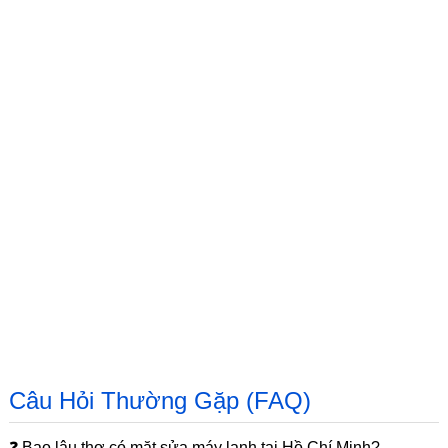
Câu Hỏi Thường Gặp (FAQ)
❓ Bao lâu thợ có mặt sửa máy lạnh tại Hồ Chí Minh?