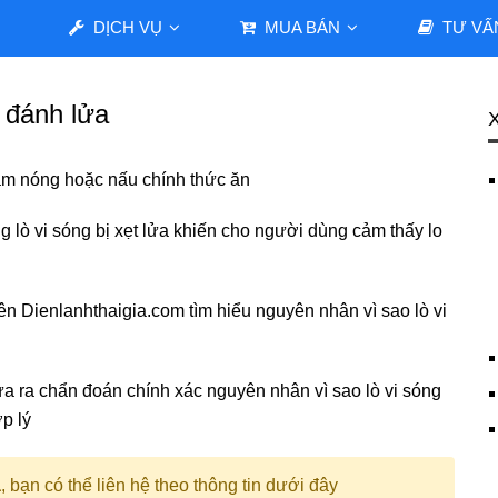
DỊCH VỤ
MUA BÁN
TƯ VẤ
, đánh lửa
làm nóng hoặc nấu chính thức ăn
g lò vi sóng bị xẹt lửa khiến cho người dùng cảm thấy lo
iên Dienlanhthaigia.com tìm hiểu nguyên nhân vì sao lò vi
ưa ra chẩn đoán chính xác nguyên nhân vì sao lò vi sóng
p lý
a
, bạn có thể liên hệ theo thông tin dưới đây