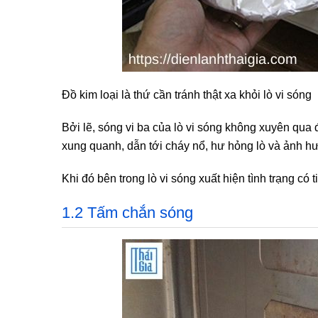
Đồ kim loại là thứ cần tránh thật xa khỏi lò vi sóng
Bởi lẽ, sóng vi ba của lò vi sóng không xuyên qua 
xung quanh, dẫn tới cháy nổ, hư hỏng lò và ảnh 
Khi đó bên trong lò vi sóng xuất hiện tình trạng có t
1.2 Tấm chắn sóng