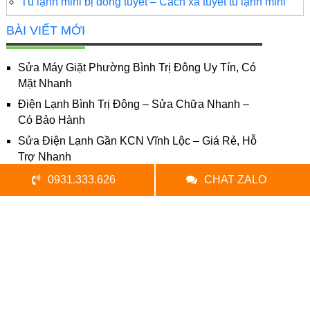
Tủ lạnh mini bị đóng tuyết – Cách xả tuyết tủ lạnh mini
BÀI VIẾT MỚI
Sửa Máy Giặt Phường Bình Trị Đông Uy Tín, Có
Mặt Nhanh
Điện Lạnh Bình Trị Đông – Sửa Chữa Nhanh –
Có Bảo Hành
Sửa Điện Lạnh Gần KCN Vĩnh Lộc – Giá Rẻ, Hỗ
Trợ Nhanh
Sửa Điện Lạnh Gần Bệnh Viện Triều An – Hỗ Trợ
0931.333.626
CHAT ZALO
Nhanh – Giá Tốt Nhất
Sửa Điện Lạnh Gần Aeon Mall Bình Tân – Có
Mặt Nhanh 20 Phút
CÁC DỊCH VỤ LIÊN QUAN