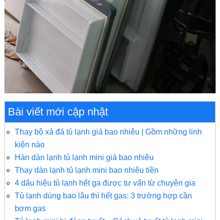
Bài viết mới cập nhật
Thay bộ xả đá tủ lạnh giá bao nhiêu | Gồm những linh
kiện nào
Hàn dàn lạnh tủ lạnh mini giá bao nhiêu
Thay dàn lạnh tủ lạnh mini bao nhiêu tiền
4 dấu hiệu tủ lạnh hết ga được tư vấn từ chuyên gia
Tủ lạnh dùng bao lâu thì hết gas: 3 trường hợp cần
bơm gas