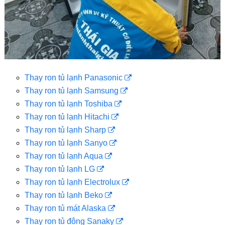
Thay ron tủ lạnh Panasonic
Thay ron tủ lạnh Samsung
Thay ron tủ lạnh Toshiba
Thay ron tủ lạnh Hitachi
Thay ron tủ lạnh Sharp
Thay ron tủ lạnh Sanyo
Thay ron tủ lạnh Aqua
Thay ron tủ lạnh LG
Thay ron tủ lạnh Electrolux
Thay ron tủ lạnh Beko
Thay ron tủ mát Alaska
Thay ron tủ đông Sanaky